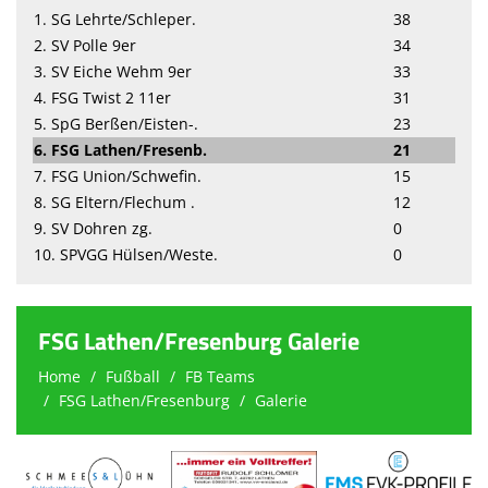
1. SG Lehrte/Schleper.
38
2. SV Polle 9er
34
3. SV Eiche Wehm 9er
33
4. FSG Twist 2 11er
31
5. SpG Berßen/Eisten-.
23
6. FSG Lathen/Fresenb.
21
7. FSG Union/Schwefin.
15
8. SG Eltern/Flechum .
12
9. SV Dohren zg.
0
10. SPVGG Hülsen/Weste.
0
FSG Lathen/Fresenburg Galerie
Home
Fußball
FB Teams
FSG Lathen/Fresenburg
Galerie