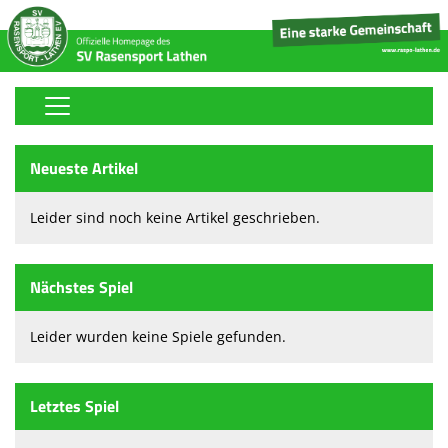
Home
Neueste Artikel
Stickerfreunde-Sammelalbum
Leider sind noch keine Artikel geschrieben.
Fußball
Volleyball
Nächstes Spiel
Tischtennis
Leider wurden keine Spiele gefunden.
Boule
Handball
Letztes Spiel
Tennis