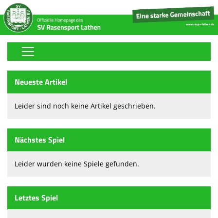
Home
Neueste Artikel
Stickerfreunde-Sammelalbum
Leider sind noch keine Artikel geschrieben.
Fußball
Volleyball
Nächstes Spiel
Tischtennis
Leider wurden keine Spiele gefunden.
Boule
Handball
Letztes Spiel
Tennis