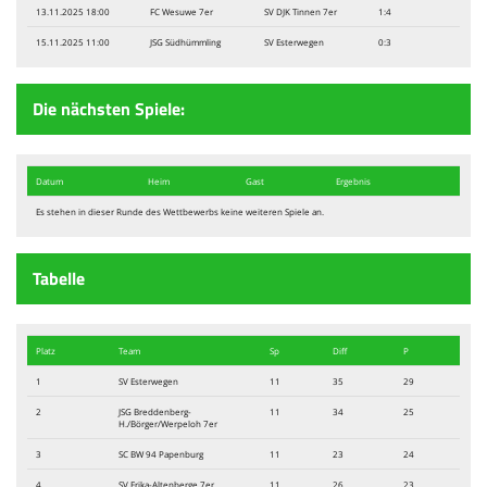
13.11.2025 18:00
FC Wesuwe 7er
SV DJK Tinnen 7er
1:4
15.11.2025 11:00
JSG Südhümmling
SV Esterwegen
0:3
Die nächsten Spiele:
Datum
Heim
Gast
Ergebnis
Es stehen in dieser Runde des Wettbewerbs keine weiteren Spiele an.
Tabelle
Platz
Team
Sp
Diff
P
1
SV Esterwegen
11
35
29
2
JSG Breddenberg-
11
34
25
H./Börger/Werpeloh 7er
3
SC BW 94 Papenburg
11
23
24
4
SV Erika-Altenberge 7er
11
26
23