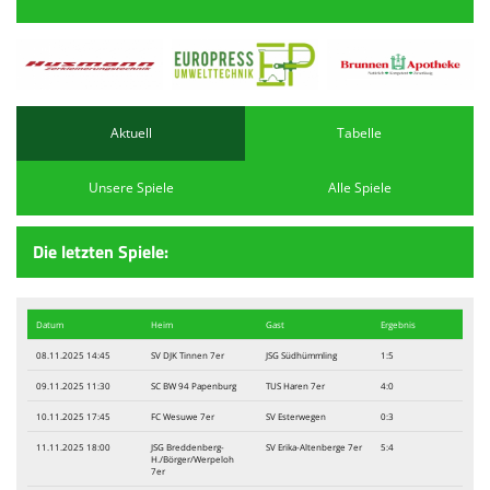
Aktuell
Tabelle
Unsere Spiele
Alle Spiele
Die letzten Spiele:
Datum
Heim
Gast
Ergebnis
08.11.2025 14:45
SV DJK Tinnen 7er
JSG Südhümmling
1:5
09.11.2025 11:30
SC BW 94 Papenburg
TUS Haren 7er
4:0
10.11.2025 17:45
FC Wesuwe 7er
SV Esterwegen
0:3
11.11.2025 18:00
JSG Breddenberg-
SV Erika-Altenberge 7er
5:4
H./Börger/Werpeloh
7er