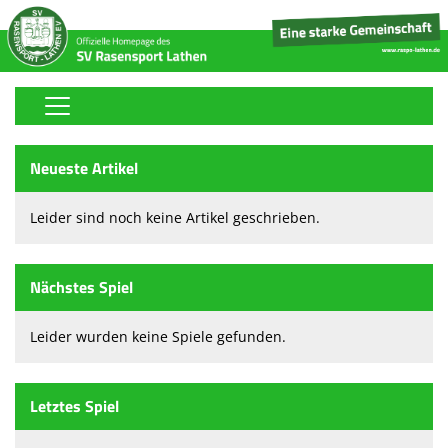
Home
Neueste Artikel
Stickerfreunde-Sammelalbum
Leider sind noch keine Artikel geschrieben.
Fußball
Volleyball
Nächstes Spiel
Tischtennis
Leider wurden keine Spiele gefunden.
Boule
Handball
Letztes Spiel
Tennis