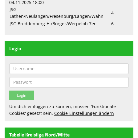
04.11.2025 18:00
JSG
Sparten
4
Lathen/Neulangen/Fresenburg/Langen/Wahn
Terminkalender
JSG Breddenberg-H./Börger/Werpeloh 7er
6
Sponsoren
Login
Fanshop
Anmeldung
Um dich einloggen zu können, müssen 'Funktionale
Cookies' gesetzt sein.
Cookie-Einstellungen ändern
Tabelle Kreisliga Nord/Mitte