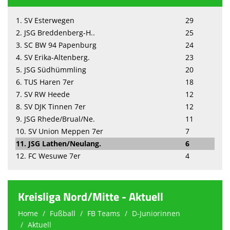
1. SV Esterwegen
29
2. JSG Breddenberg-H..
25
3. SC BW 94 Papenburg
24
4. SV Erika-Altenberg.
23
5. JSG Südhümmling
20
6. TUS Haren 7er
18
7. SV RW Heede
12
8. SV DJK Tinnen 7er
12
9. JSG Rhede/Brual/Ne.
11
10. SV Union Meppen 7er
7
11. JSG Lathen/Neulang.
6
12. FC Wesuwe 7er
4
Kreisliga Nord/Mitte - Aktuell
Home
Fußball
FB Teams
D-Juniorinnen
Aktuell