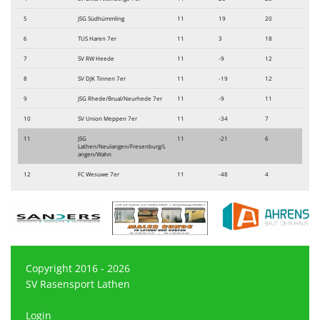
5
JSG Südhümmling
11
19
20
6
TUS Haren 7er
11
3
18
7
SV RW Heede
11
-9
12
8
SV DJK Tinnen 7er
11
-19
12
9
JSG Rhede/Brual/Neurhede 7er
11
-9
11
10
SV Union Meppen 7er
11
-34
7
11
JSG
11
-21
6
Lathen/Neulangen/Fresenburg/L
angen/Wahn
12
FC Wesuwe 7er
11
-48
4
Copyright 2016 - 2026
SV Rasensport Lathen
Login