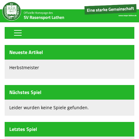
Home
Neueste Artikel
Stickerfreunde-Sammelalbum
Herbstmeister
Fußball
Volleyball
Nächstes Spiel
Tischtennis
Leider wurden keine Spiele gefunden.
Boule
Handball
Letztes Spiel
Tennis